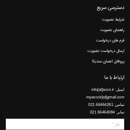
دسترسی سریع
شرایط عضویت
راهنمای عضویت
فرم های درخواست
ارسال درخواست عضویت
پروفایل اعضای سندیکا
ارتباط با ما
ایمیل: info[at]acco.ir
myaccoir[at]gmail.com
تماس: 66464261 021
نمابر: 66464084 021
نام *