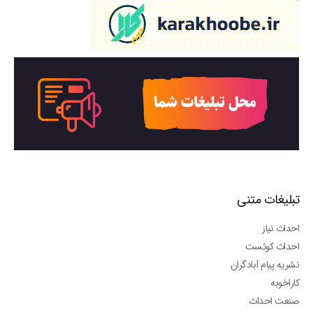
تبلیغات متنی
احداث نیاز
احداث کوئست
نشریه پیام آبادگران
کاراخوبه
صنعت احداث