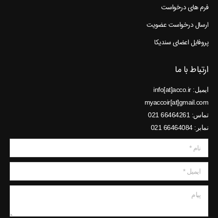
فرم های درخواست
ارسال درخواست عضویت
پروفایل اعضای سندیکا
ارتباط با ما
ایمیل: info[at]acco.ir
myaccoir[at]gmail.com
تماس: 66464261 021
نمابر: 66464084 021
نام *
ایمیل *
پیام