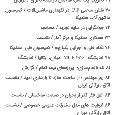
۶۹ تخریب یک سازه شاخص در میانه بحران /
گزارش
۷۰ نقش منحنی
P-F
در نگهداری ماشین
آلات /
کمیسیون
ماشین
آلات سندیکا
۷۲ جوانگرایی در سایه تجربه /
مصاحبه
۷۳ همکاری سندیکا و مرکز آمار /
نشست
۷۴ نظام فنی و اجرایی یکپارچه /
کمیسیون فنی سندیکا
۷۸ نمایشگاه
MCE 2026
میلان، ایتالیا /
نمایشگاه
۸۱ تله ناتمام
سازی- پروژه
های نیمه تمام /
گزارش
۸۲ روز مهندس؛ از ساخت سازه تا بازسازی امید /
نشست
اتاق بازرگانی ایران
۸۴ اتاق فکر گذر از بحران در صنعت ساختمان /
نشست
۸۶ ظرفیت های مدل مشارکت عمومی خصوصی /
نشست
اتاق بازرگانی تهران