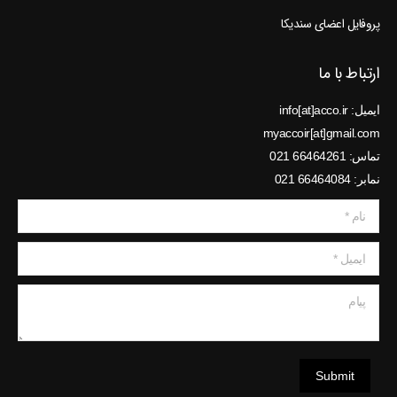
پروفایل اعضای سندیکا
ارتباط با ما
ایمیل: info[at]acco.ir
myaccoir[at]gmail.com
تماس: 66464261 021
نمابر: 66464084 021
نام *
ایمیل *
پیام
Submit