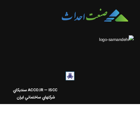
ACCO.IR — ISCC
سنديکاي
شرکتهاي ساختماني ايران