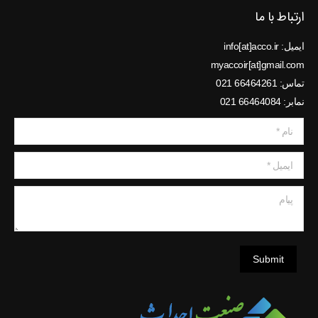
ارتباط با ما
ایمیل: info[at]acco.ir
myaccoir[at]gmail.com
تماس: 66464261 021
نمابر: 66464084 021
نام *
ایمیل *
پیام
Submit