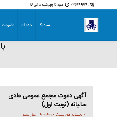
02166464261
شنبه تا چهارشنبه 8 الی 16
سندیکا
خدمات
عضویت
با
آگهی دعوت مجمع عمومی عادی
سالیانه (نوبت اول)
۱۴۰۲-۰۶-۰۱
بخشنامه های سندیکا
نظر بدهید