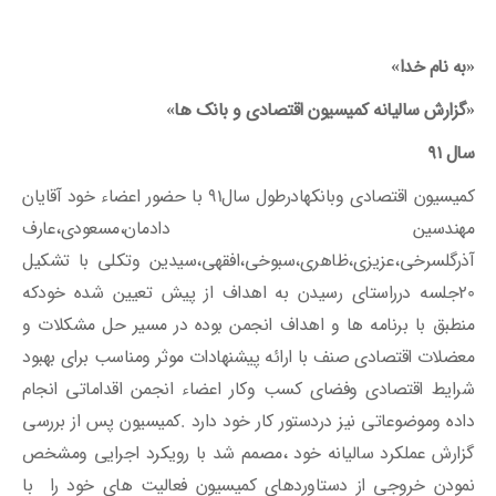
«به نام خدا»
«گزارش سالیانه کمیسیون اقتصادی و بانک ها»
سال ۹۱
کمیسیون اقتصادی وبانکهادرطول سال91 با حضور اعضاء خود آقایان
مهندسین دادمان،مسعودی،عارف
آذرگلسرخی،عزیزی،ظاهری،سبوخی،افقهی،سیدین وتکلی با تشکیل
20جلسه درراستای رسیدن به اهداف از پیش تعیین شده خودکه
منطبق با برنامه ها و اهداف انجمن بوده در مسیر حل مشکلات و
معضلات اقتصادی صنف با ارائه پیشنهادات موثر ومناسب برای بهبود
شرایط اقتصادی وفضای کسب وکار اعضاء انجمن اقداماتی انجام
داده وموضوعاتی نیز دردستور کار خود دارد .کمیسیون پس از بررسی
گزارش عملکرد سالیانه خود ،مصمم شد با رویکرد اجرایی ومشخص
نمودن خروجی از دستاوردهای کمیسیون فعالیت های خود را با