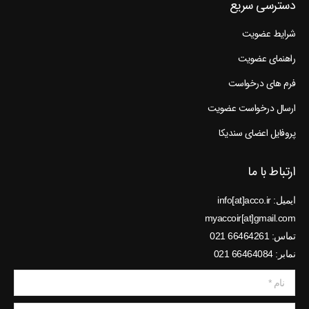
شرایط عضویت
راهنمای عضویت
فرم های درخواست
ارسال درخواست عضویت
پروفایل اعضای سندیکا
ارتباط با ما
ایمیل: info[at]acco.ir
myaccoir[at]gmail.com
تماس: 66464261 021
نمابر: 66464084 021
نام *
ایمیل *