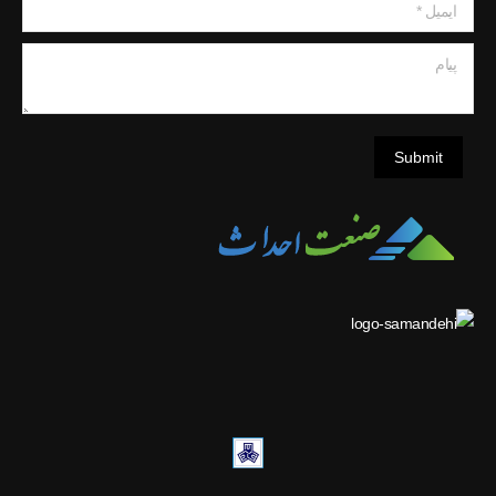
پیام
Submit
ACCO.IR — ISCC
سنديکاي