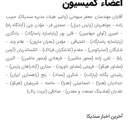
اعضاء کمیسیون
آقایان مهندسان: جعفر سبوخی (پانیر، هیات مدیره سندیکا)، حبیب
زاده – جواهریان (پارس دیزل) – صمدی فر – مؤذن چی (آبانگاه راه)
– امیری (آوای جهانبین) – قلی پور (پایاسازه پاسارگاد) – یادگاری
(پایاسازه پاسارگاد) – اشتیاقی – مؤمن (عمران مارون) – غلام وند –
شایگان (استراتوس) – مقدم (تلاشگران فرتاک) – الکساندریان (آرمن
راه) – تقی زاده (محور ماشین) – فرهادی (محور ماشین) – اکبری
(مشاور هپکو) – فروغی (مشاور ناورود) – ستاری (آبادراهان پارس) –
رشیدی یگانه (پارکت) – شکری (سداد) – زنج (راهسازی ایران) –
حدادیان (هنزا) – اسماعیلی (هنزا) – خامنه – شریفیان (هپکو) –
نقدیان (هلدینگ صنعت و معدن) – صادقی (تربت پاک)
آخرین اخبار سندیکا