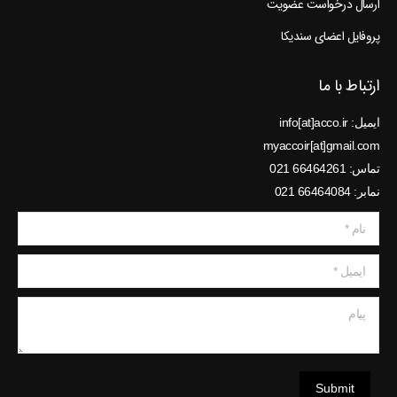
ارسال درخواست عضویت
پروفایل اعضای سندیکا
ارتباط با ما
ایمیل: info[at]acco.ir
myaccoir[at]gmail.com
تماس: 66464261 021
نمابر: 66464084 021
نام *
ایمیل *
پیام
Submit