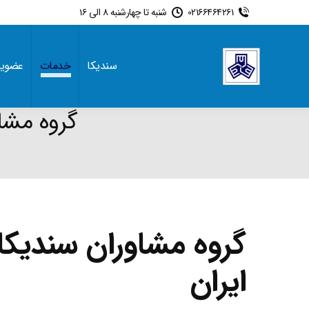
02166464261
شنبه تا چهارشنبه 8 الی 16
سندیکا
خدمات
عضوی
گروه مشا
گروه مشاوران سندیک
ایران