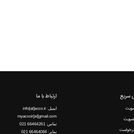
 سریع
ارتباط با ما
ضویت
ایمیل: info[at]acco.ir
myaccoir[at]gmail.com
عضویت
تماس: 66464261 021
درخواست
نمابر: 66464084 021