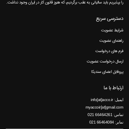
را بپذیریم باید سالیانی به عقب برگردیم، که هنوز قانون کار در ایران وجود نداشت.
دسترسی سریع
شرایط عضویت
راهنمای عضویت
فرم های درخواست
ارسال درخواست عضویت
پروفایل اعضای سندیکا
ارتباط با ما
ایمیل: info[at]acco.ir
myaccoir[at]gmail.com
تماس: 66464261 021
نمابر: 66464084 021