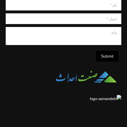
نام *
ایمیل *
پیام
Submit