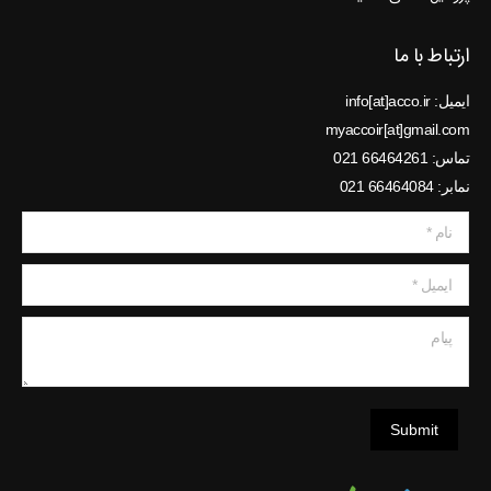
ارتباط با ما
ایمیل: info[at]acco.ir
myaccoir[at]gmail.com
تماس: 66464261 021
نمابر: 66464084 021
نام *
ایمیل *
پیام
Submit