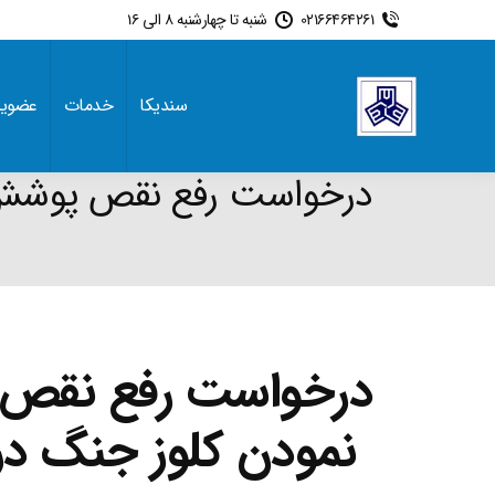
02166464261
شنبه تا چهارشنبه 8 الی 16
سندیکا
خدمات
عضوی
درخواست رفع نقص پوشش بی
درخواست رفع نقص پ
نمودن کلوز جنگ در 