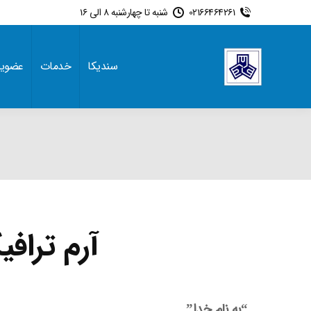
02166464261
شنبه تا چهارشنبه 8 الی 16
سندیکا
خدمات
عضوی
آرم ترافیک
“به نام خدا”