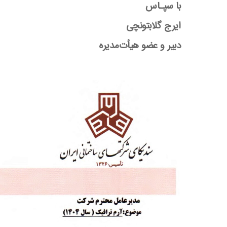
با سپـاس
ایرج گلابتونچی
دبیر و عضو هیأت‌مدیره