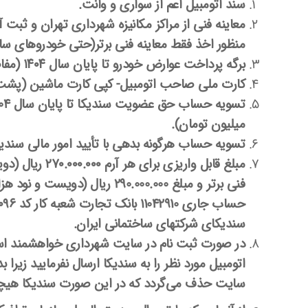
سند اتومبیل اعم از سواری و وانت.
معاینه فنی از مراکز مکانیزه شهرداری تهران و ثبت 
منظور اخذ
فقط معاینه فنی برتر
(حتی خودروهای سال ۴۰۴
برگه پرداخت عوارض خودرو تا پایان سال ۱۴۰۴ (مفاصاحساب)
کارت ملی صاحب اتومبیل- کپی کارت ماشین (پشت 
تسویه حساب حق عضویت سندیکا تا پایان سال
04
میلیون
تومان).
تسویه حساب هرگونه بدهی با تأیید امور مالی سندیک
مبلغ قابل واریزی برای هر آرم ۲۷۰.۰۰۰.۰۰۰
ریال (دو
فنی برتر و مبلغ
290.000.000
ریال (دویست و نود هزار
حساب جاری
11042910
بانک تجارت شعبه کار کد ۱۸۰۰۰۹۶، با شماره شبای: IR
سندیکای شرکتهای ساختمانی ایران.
در صورت ثبت نام در سایت شهرداری خواهشمند است
اتومبیل مورد نظر را به سندیکا ارسال نفرمایید زیر
سایت حذف می‌گردد که در این صورت سندیکا هیچ