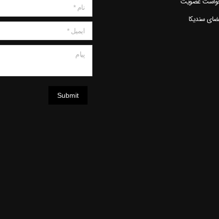
خواست عضویت
نام *
عضای سندیکا
ایمیل *
پیام
Submit