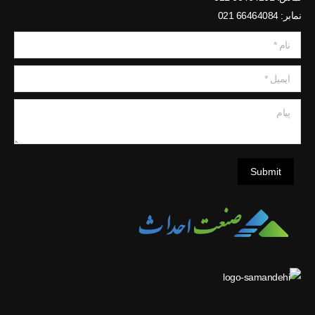
نمابر: 66464084 021
نام *
ایمیل *
پیام
Submit