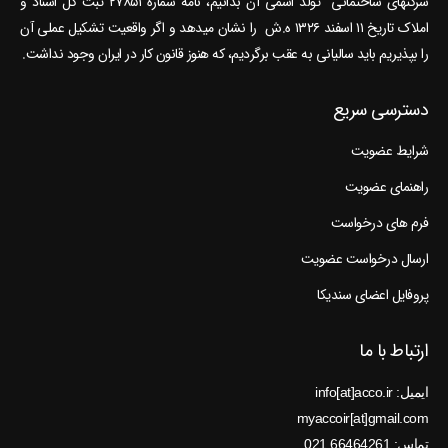
شرکتهای ساختمانی” تولد اسمی آن بدانیم، نامه شماره ۲۷۸۵۱ ثبت کل اسناد و
املاک تاریخ ۱۱ اسفند ۱۳۲۶ ه.ش را نشان می‎دهد و اگر واقعیت تشکیل عملی آن
را بپذیریم باید سالیانی به عقب برگردیم، که هنوز قانون کار در ایران وجود نداشت.
دسترسی سریع
شرایط عضویت
راهنمای عضویت
فرم های درخواست
ارسال درخواست عضویت
پروفایل اعضای سندیکا
ارتباط با ما
ایمیل: info[at]acco.ir
myaccoir[at]gmail.com
تماس: 66464261 021