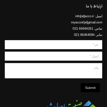
ارتباط با ما
ایمیل: info[at]acco.ir
myaccoir[at]gmail.com
تماس: 66464261 021
نمابر: 66464084 021
نام *
ایمیل *
پیام
Submit