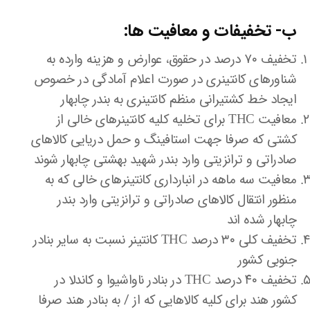
ب- تخفیفات و معافیت ها:
تخفیف ۷۰ درصد در حقوق، عوارض و هزینه وارده به
شناورهای کانتینری در صورت اعلام آمادگی در خصوص
ایجاد خط کشتیرانی منظم کانتینری به بندر چابهار
معافیت THC برای تخلیه کلیه کانتینرهای خالی از
کشتی که صرفا جهت استافینگ و حمل دریایی کالاهای
صادراتی و ترانزیتی وارد بندر شهید بهشتی چابهار شوند
معافیت سه ماهه در انبارداری کانتینرهای خالی که به
منظور انتقال کالاهای صادراتی و ترانزیتی وارد بندر
چابهار شده اند
تخفیف کلی ۳۰ درصد THC کانتینر نسبت به سایر بنادر
جنوبی کشور
تخفیف ۴۰ درصد THC در بنادر ناواشیوا و کاندلا در
کشور هند برای کلیه کالاهایی که از / به بنادر هند صرفا