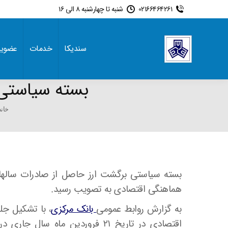
02166464261
شنبه تا چهارشنبه 8 الی 16
سندیکا
خدمات
عضوی
بسته سیاستی بر
e here:
خانه
هماهنگی اقتصادی به تصویب رسید.
به گزارش روابط عمومی
بانک مرکزی
اقتصادی در تاریخ ۲۱ فروردین ما