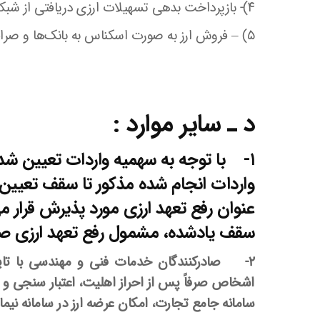
۴)- بازپرداخت بدهی تسهیلات ارزی دریافتی از شبکه بانکی، صندوق توسعه ملی، حساب ذخیره ارزی و فاینانس
۵) – فروش ارز به صورت اسکناس به بانک‌ها و صرافی‌های مجاز با رعایت مقررات مربوطه
د‌ ـ سایر موارد :
۱- با توجه به سهمیه واردات تعیین شده
واردات انجام شده مذکور تا سقف تعیی
عنوان رفع تعهد ارزی مورد پذیرش قرار م
سقف یادشده، مشمول رفع تعهد ارزی صا
2-
اشخاص صرفاً پس از احراز اهلیت، اعتبار سنجی 
سامانه جامع تجارت، امکان عرضه ارز در سامانه نیما