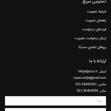
دسترسی سریع
شرایط عضویت
راهنمای عضویت
فرم های درخواست
ارسال درخواست عضویت
پروفایل اعضای سندیکا
ارتباط با ما
ایمیل: info[at]acco.ir
myaccoir[at]gmail.com
تماس: 66464261 021
نمابر: 66464084 021
نام *