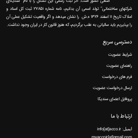
صنفی کشور است. اگر ثبت رسمی این تشکل را با نام “سندیکای
شرکتهای ساختمانی” تولد اسمی آن بدانیم، نامه شماره ۲۷۸۵۱ ثبت کل اسناد و
املاک تاریخ ۱۱ اسفند ۱۳۲۶ ه.ش را نشان می‎دهد و اگر واقعیت تشکیل عملی آن
را بپذیریم باید سالیانی به عقب برگردیم، که هنوز قانون کار در ایران وجود نداشت.
دسترسی سریع
شرایط عضویت
راهنمای عضویت
فرم های درخواست
ارسال درخواست عضویت
پروفایل اعضای سندیکا
ارتباط با ما
ایمیل: info[at]acco.ir
myaccoir[at]gmail.com