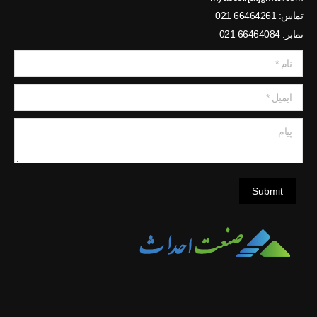
تماس: 66464261 021
نمابر: 66464084 021
نام *
ایمیل *
پیام
Submit