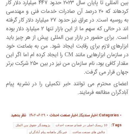
بین­ المللی تا پایان سال ۲۰۲۳ حدود ۴۴۷ میلیارد دلار کار
کرده­اند که ۲۰ درصد آن صادرات خدمات فنی و مهندسی
به روسیه است. در عراق نیز حدود ۲۷ میلیارد دلار کار گرفته
­اند در حالی که سهم ما از این بازار تنها ۲ میلیارد دلار بوده
است. برای حضور در بازار بین ­ا­لمللی پیش از هر چیز باید
ابزارهای لازم برای رقابت ایجاد شود. من به بضاعت خود
در سازمان ابزارهایی مانند CM را ایجاد کرده ­ام اما اگر این
مقدار کافی بود، نام سازمان من نیز در بین ۲۵۰ شرکت برتر
جهان قرار می ­گرفت.
اعضای محترم می توانند خبر تکمیلی را در نشریه پیام
آبادگران مطالعه فرمایند.
Categories:
اخبار سندیکا
,
اخبار صنعت احداث
۱۴۰۲-۰۶-۲۹
نظر بدهید
Tags:
10 ریسک اصلی در فضای صنعت احداث
پژوهشگر حقوق بین­ الملل
چالش های صنعت ساخت
خبرنگار ماهنامه پیام آبادگران