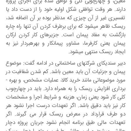
معین، و چهارچوبی کلی و توافق شده برای اجرای پروژه
دارند. هر وقت توافقی شکل اولیه خود را از دست داد یا
تفسیری غیر از آن چیزی که مدنظر بوده بر آن اضافه شد،
ریسک ظاهر می­شود که برای برطرف کردن آن تنها راه چاره
بازگشت به مفاد پیمان است. جزیره­ای کار کردن ارکان
پیمان یعنی کارفرما، مشاور، پیمانکار و بهره­بردار نیز به
ایجاد ریسک منتهی می­شود.
دبیر سندیکای شرکتهای ساختمانی در ادامه گفت: موضوع
پیمان و جزئیات آن باید معین باشد. کم شدن شفافیت در
مورد موضوعاتی مانند خرید کالا، عملیات مشخص، و بهره ­
برداری افزایش ریسک را به همراه دارد. باید در چهارچوب
کلی کار شود یعنی زمان، هزینه و شرایط اجرا و مشخصات
کار نیز باید دقیق باشد. اگر تعهدات درست اجرا نشود هر
دو طرف قرارداد در معرض ریسک قرار می­ گیرند. اگر
تعهدات مالی طبق برنامه انجام نشود جریان پروژه دچار
چالش می­شود و این چالش طرفین پروژه را دچار ریسک