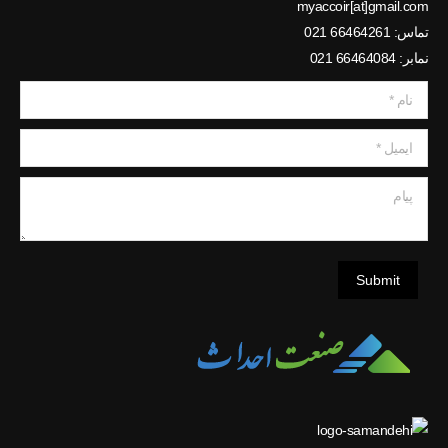
myaccoir[at]gmail.com
تماس: 66464261 021
نمابر: 66464084 021
نام *
ایمیل *
پیام
Submit