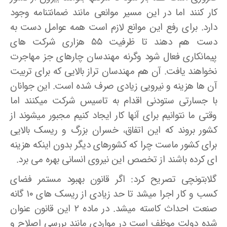
کار کنند اما در این مسیر موانعی مانند ضمانت­نامه وجود
دارد. برای رفع این موانع لازم است همه عوامل دست به
دست هم دهند تا ظرفیت ۵۵ هزاری شرکت های
پیمانکاری فعال شود وگرنه مهندسان چاره­ای جز مهاجرت
نخواهند یافت. آن هم مهندسان تراز بالایی که برای تربیت
آن ها هزینه و نیرویی زیادی صرف شده است. این جوانان
با جسارتی ستودنی اقدام به تاسیس شرکت می­کنند اما
وقتی ما نتوانیم برای آنها کار ایجاد کنیم مجبور می­شوند از
کشور بروند که این اتفاق، خسران بزرگ و ریسک بالایی
برای کشور ماست چرا که کشورهای دیگر بدون اینکه هزینه
­ای کرده باشند از تخصص این نیروی انسانی بهره می­ برد.
گلابتونچی تصریح کرد: اگر قانون بهبود مستمر فضای
کسب و کار اجرا می­شد تا حد زیادی از ریسک­ های ۱۰ گانه
صنعت احداث کاسته می­شد. در ماده ۲ این قانون عنوان
شده دولت موظف است در مواردی مانند بررسی اصلاح و