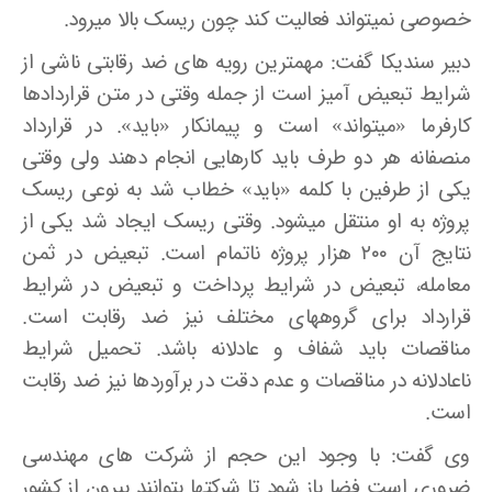
خصوصی نمی­تواند فعالیت کند چون ریسک بالا می­رود.
دبیر سندیکا گفت: مهم­ترین رویه­ های ضد رقابتی ناشی از
شرایط تبعیض ­آمیز است از جمله وقتی در متن قراردادها
کارفرما «می­تواند» است و پیمانکار «باید». در قرارداد
منصفانه هر دو طرف باید کارهایی انجام دهند ولی وقتی
یکی از طرفین با کلمه «باید» خطاب شد به نوعی ریسک
پروژه به او منتقل می­شود. وقتی ریسک ایجاد شد یکی از
نتایج آن ۲۰۰ هزار پروژه ناتمام است. تبعیض در ثمن
معامله، تبعیض در شرایط پرداخت و تبعیض در شرایط
قرارداد برای گروههای مختلف نیز ضد رقابت است.
مناقصات باید شفاف و عادلانه باشد. تحمیل شرایط
ناعادلانه در مناقصات و عدم دقت در برآوردها نیز ضد رقابت
است.
وی گفت: با وجود این حجم از شرکت های مهندسی
ضروری است فضا باز شود تا شرکتها بتوانند بیرون از کشور