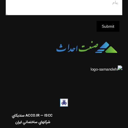
پیام
Submit
ACCO.IR — ISCC
سنديکاي
شرکتهاي ساختماني ايران