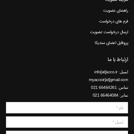
راهنمای عضویت
فرم های درخواست
ارسال درخواست عضویت
پروفایل اعضای سندیکا
ارتباط با ما
ایمیل: info[at]acco.ir
myaccoir[at]gmail.com
تماس: 66464261 021
نمابر: 66464084 021
نام *
ایمیل *