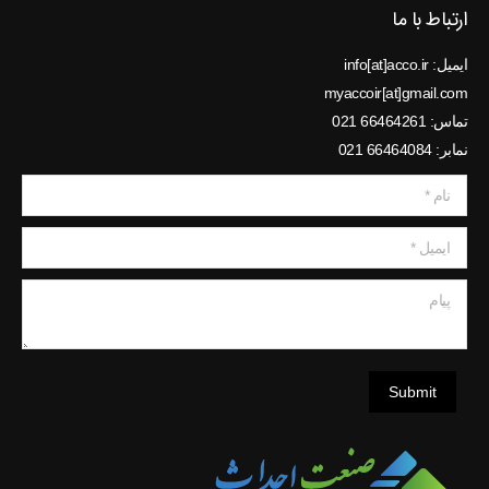
ارتباط با ما
ایمیل: info[at]acco.ir
myaccoir[at]gmail.com
تماس: 66464261 021
نمابر: 66464084 021
نام *
ایمیل *
پیام
Submit