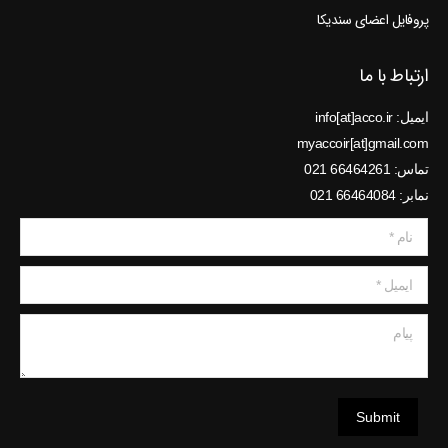
پروفایل اعضای سندیکا
ارتباط با ما
ایمیل: info[at]acco.ir
myaccoir[at]gmail.com
تماس: 66464261 021
نمابر: 66464084 021
نام *
ایمیل *
پیام
Submit