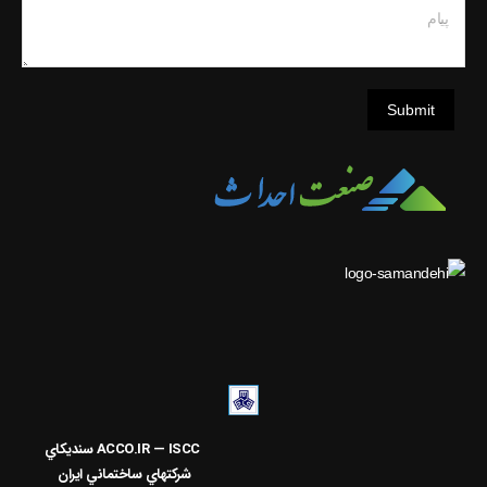
پیام
Submit
ACCO.IR — ISCC
سنديکاي
شرکتهاي ساختماني ايران