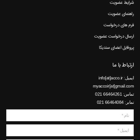
شرایط عضویت
راهنمای عضویت
فرم های درخواست
ارسال درخواست عضویت
پروفایل اعضای سندیکا
ارتباط با ما
ایمیل: info[at]acco.ir
myaccoir[at]gmail.com
تماس: 66464261 021
نمابر: 66464084 021
نام *
ایمیل *