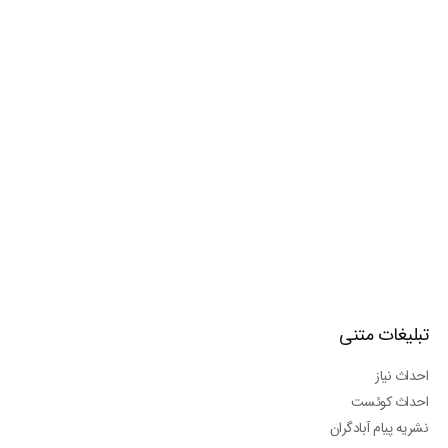
تبلیغات متنی
احداث نیاز
احداث کوئست
نشریه پیام آبادگران