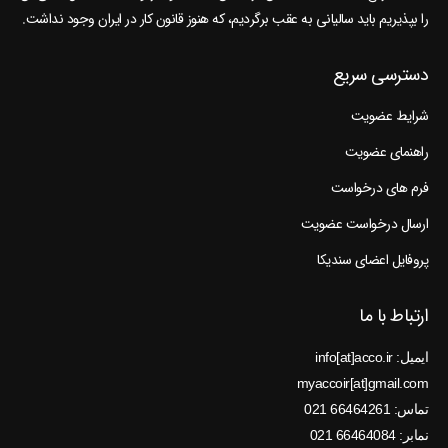
را بپذیریم باید سالیانی به عقب برگردیم، که هنوز قانون کار در ایران وجود نداشت.
دسترسی سریع
شرایط عضویت
راهنمای عضویت
فرم های درخواست
ارسال درخواست عضویت
پروفایل اعضای سندیکا
ارتباط با ما
ایمیل: info[at]acco.ir
myaccoir[at]gmail.com
تماس: 66464261 021
نمابر: 66464084 021