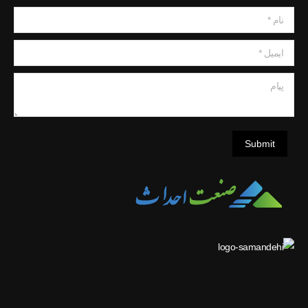
نام *
ایمیل *
پیام
Submit