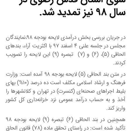
سال ۹۸ نیز تمدید شد.
در جریان بررسی بخش درآمدی لایحه بودجه ۹۸،نمایندگان
مجلس در جلسه علنی ۴ اسفند ۹۷ با اکثریت آراء، بندهای
الحاقی (۵)، (۶) و (۷) تبصره (۹) این لایحه را تصویب
کردند.
در متن بند الحاقی (۵) لایحه بودجه ۹۸ آمده است: وزارت
فرهنگ و ارشاد اسلامی مکلف است ده‌ درصد (۱۰%) بهای
بلیط اجراهای صحنه‌ای (کنسرت) در تهران و کلانشهرها را
أخذ و به حساب درآمد عمومی نزد خزانه‌داری کل کشور
واریز کند.
همچنین در بند الحاقی (۶) تبصره (۹) لایحه بودجه ۹۸
تأکید شده است: در راستای تحقق ماده (۷۸) قانون الحاق