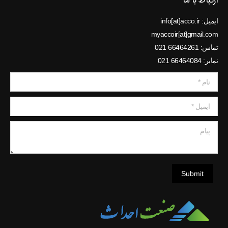
ارتباط با ما
ایمیل: info[at]acco.ir
myaccoir[at]gmail.com
تماس: 66464261 021
نمابر: 66464084 021
نام *
ایمیل *
پیام
Submit