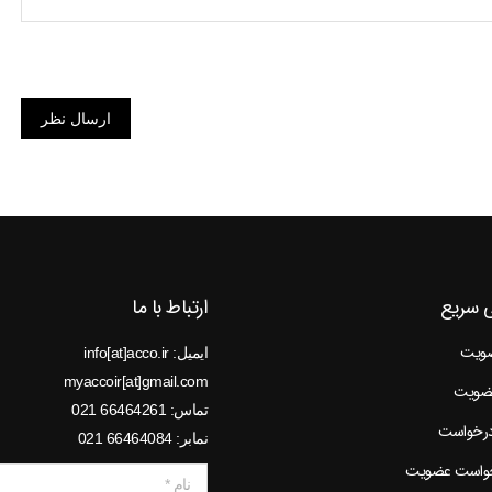
ارسال نظر
 سریع
ارتباط با ما
ضویت
ایمیل: info[at]acco.ir
myaccoir[at]gmail.com
عضویت
تماس: 66464261 021
درخواست
نمابر: 66464084 021
خواست عضویت
نام *