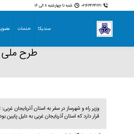
02166464261
شنبه تا چهارشنبه 8 الی 16
سندیکا
خدمات
عضوی
طرح ملی اق
قرار دارد که استان آذر‌بایجان غربی به دلیل پایین‌ 