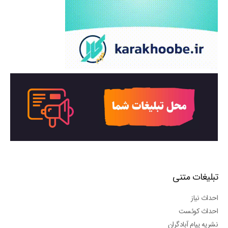
تبلیغات متنی
احداث نیاز
احداث کوئست
نشریه پیام آبادگران