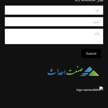
نمابر: 66464084 021
نام *
ایمیل *
پیام
Submit