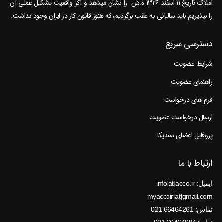
املاک تاریخ ۱۱ اسفند ۱۳۲۶ ه.ش را نشان می‎دهد و اگر واقعیت تشکیل عملی آن
را بپذیریم باید سالیانی به عقب برگردیم، که هنوز قانون کار در ایران وجود نداشت.
دسترسی سریع
شرایط عضویت
راهنمای عضویت
فرم های درخواست
ارسال درخواست عضویت
پروفایل اعضای سندیکا
ارتباط با ما
ایمیل: info[at]acco.ir
myaccoir[at]gmail.com
تماس: 66464261 021