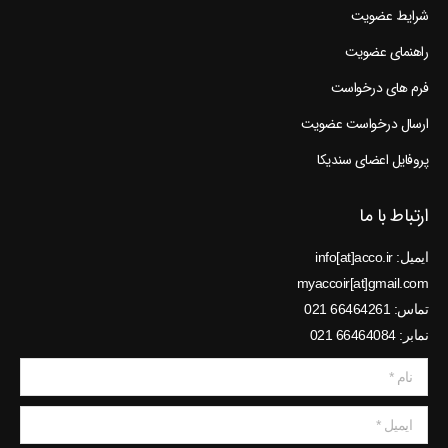
شرایط عضویت
راهنمای عضویت
فرم های درخواست
ارسال درخواست عضویت
پروفایل اعضای سندیکا
ارتباط با ما
ایمیل: info[at]acco.ir
myaccoir[at]gmail.com
تماس: 66464261 021
نمابر: 66464084 021
نام *
ایمیل *