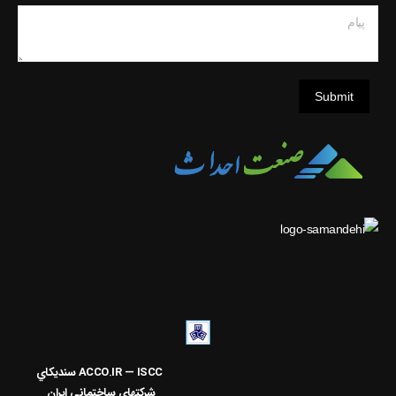
پیام
Submit
ACCO.IR — ISCC
سنديکاي
شرکتهاي ساختماني ايران