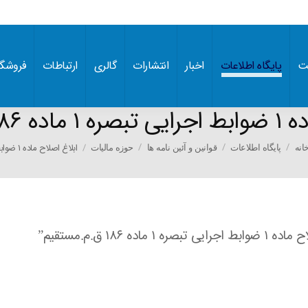
ت
پایگاه اطلاعات
اخبار
انتشارات
گالری
ارتباطات
فروشگا
ق.م.مستقیم
You are 
ابلاغ اصلاح ماده ۱ ضوابط…
انه
پایگاه اطلاعات
قوانین و آئین نامه ها
حوزه مالیات
۱ ق.م.مستقیم”