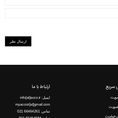
ارسال نظر
 سریع
ارتباط با ما
ضویت
ایمیل: info[at]acco.ir
myaccoir[at]gmail.com
عضویت
تماس: 66464261 021
درخواست