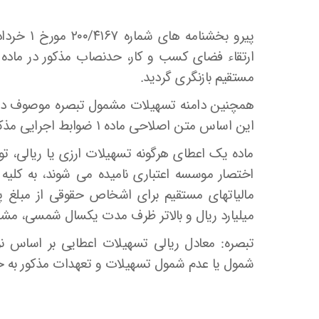
مستقیم بازنگری گردید.
همچنین دامنه تسهیلات مشمول تبصره موصوف در چا
این اساس متن اصلاحی ماده ۱ ضوابط اجرایی مذکور به شرح ذیل جهت اجرا، ابلاغ می گردد:
ماده یک اعطای هرگونه تسهیلات ارزی یا ریالی، ت
اختصار موسسه اعتباری نامیده می شوند، به کل
مالیاتهای مستقیم برای اشخاص حقوقی از مبلغ پن
میلیارد ریال و بالاتر ظرف مدت یکسال شمسی، مشمول مقررات تبصره
تبصره: معادل ریالی تسهیلات اعطایی بر اساس ن
شمول یا عدم شمول تسهیلات و تعهدات مذکور به ح