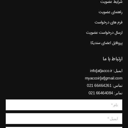
شرایط عضویت
راهنمای عضویت
فرم های درخواست
ارسال درخواست عضویت
پروفایل اعضای سندیکا
ارتباط با ما
ایمیل: info[at]acco.ir
myaccoir[at]gmail.com
تماس: 66464261 021
نمابر: 66464084 021
نام *
ایمیل *