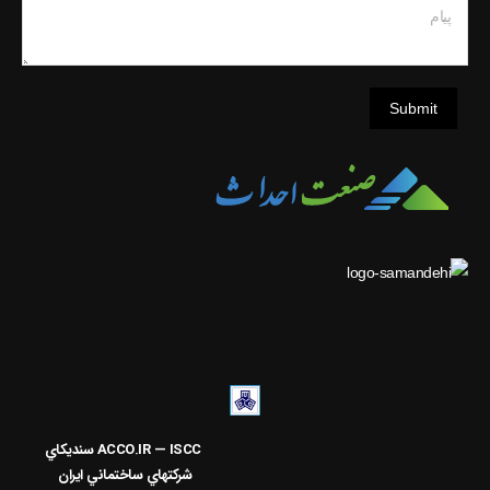
پیام
Submit
ACCO.IR — ISCC
سنديکاي
شرکتهاي ساختماني ايران