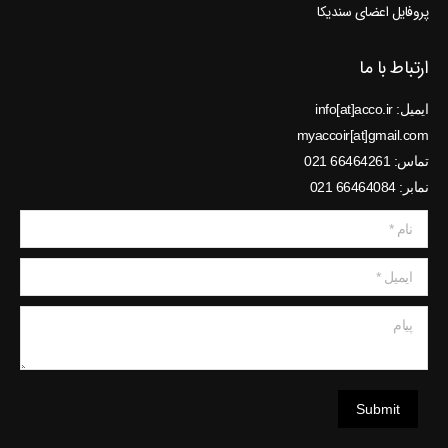
پروفایل اعضای سندیکا
ارتباط با ما
ایمیل: info[at]acco.ir
myaccoir[at]gmail.com
تماس: 66464261 021
نمابر: 66464084 021
نام *
ایمیل *
پیام
Submit