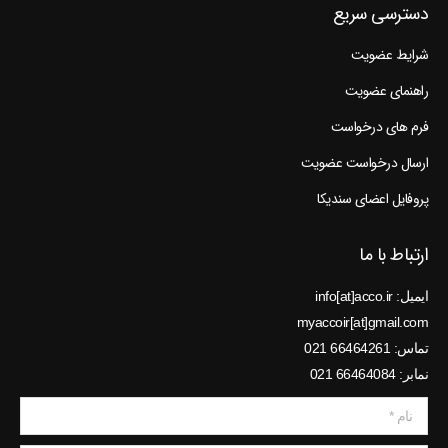
دسترسی سریع
شرایط عضویت
راهنمای عضویت
فرم های درخواست
ارسال درخواست عضویت
پروفایل اعضای سندیکا
ارتباط با ما
ایمیل: info[at]acco.ir
myaccoir[at]gmail.com
تماس: 66464261 021
نمابر: 66464084 021
نام *