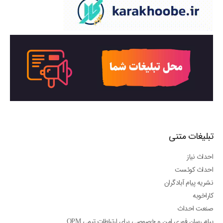
تبلیغات متنی
احداث نیاز
احداث کوئست
نشریه پیام آبادگران
کاراخوبه
صنعت احداث
پیام رسان فوری امن و خصوصی برای ارتباطات تیمی OPM