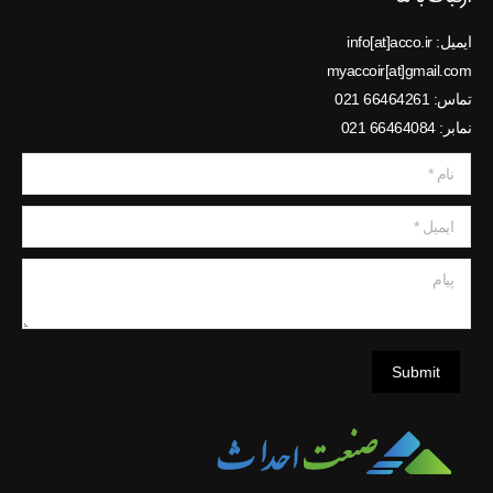
ایمیل: info[at]acco.ir
myaccoir[at]gmail.com
تماس: 66464261 021
نمابر: 66464084 021
نام *
ایمیل *
پیام
Submit