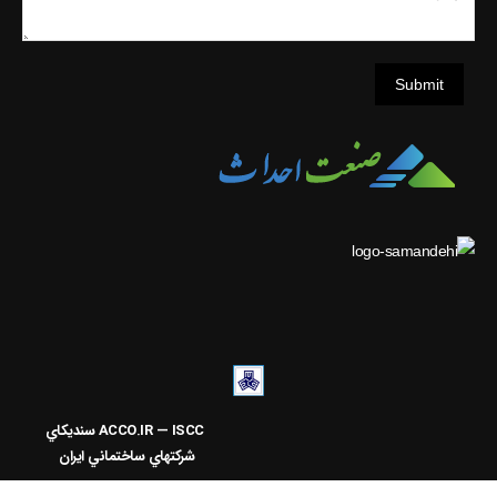
Submit
ACCO.IR — ISCC
سنديکاي
شرکتهاي ساختماني ايران