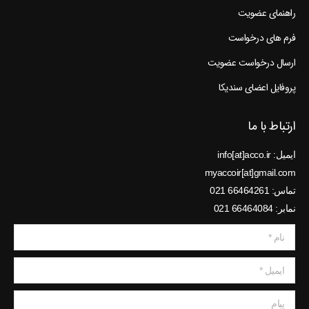
راهنمای عضویت
فرم های درخواست
ارسال درخواست عضویت
پروفایل اعضای سندیکا
ارتباط با ما
ایمیل: info[at]acco.ir
myaccoir[at]gmail.com
تماس: 66464261 021
نمابر: 66464084 021
نام *
ایمیل *
پیام