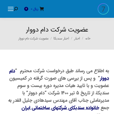
ریال
0
Search:
0
عضویت شرکت دام دووار
You are here:
عضویت شرکت دام دووار
خانه
اخبار
اخبار سندیکا
به اطلاع می رساند طبق درخواست شرکت محترم “
دام
دووار
” و پس از بررسی های صورت گرفته در کمیسیون
عضویت و با تایید هیات مدیره دوره بیست و سوم
سندیکا، از تاریخ ۵ تیر ۱۴۰۰ شرکت “دام دووار” با
مدیرعاملی جناب آقای مهندس سیدهادی جلیل القدر به
جمع
خانواده سندیکای شرکتهای ساختمانی ایران