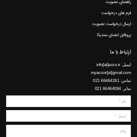
راهنمای عضویت
فرم های درخواست
ارسال درخواست عضویت
پروفایل اعضای سندیکا
ارتباط با ما
ایمیل: info[at]acco.ir
myaccoir[at]gmail.com
تماس: 66464261 021
نمابر: 66464084 021
نام *
ایمیل *
پیام