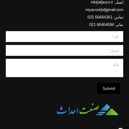
ایمیل: info[at]acco.ir
myaccoir[at]gmail.com
تماس: 66464261 021
نمابر: 66464084 021
نام *
ایمیل *
پیام
Submit