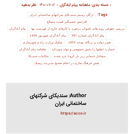
دسته بندی:
ماهنامه پیام آبادگران
۱۴۰۰-۰۷-۰۲
نظر بدهید
Tags:
ارگان رسمی سندیکای شرکتهای ساختمانی ایران
افزایش چشمگیر قیمت مصالح
بررسی حقوقی رویه های ناصواب برخورد با کارهای خارج از فهرست بها
پیام آبادگران
پیام آبادگران شماره 397
پیام آبادگران شهریور 1400
تغییر دولت و بزنگاه بودجه 1400
تفکیک وزارت راه و شهرسازی
خسارت غفلتها را پخش خصوصی و مولد میپردازد
ماهنامه پیام آبادگران
مشاغل خدماتی زیر بار کرونا خرد شدند
مکاتبات سندیکا
نقش فرهنگ سازی در انجام صحیح مدیریت ریسک
Author:
سندیکای شرکتهای
ساختمانی ایران
https://acco.ir