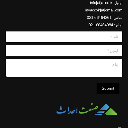
ایمیل: info[at]acco.ir
myaccoir[at]gmail.com
تماس: 66464261 021
نمابر: 66464084 021
نام *
ایمیل *
پیام
Submit