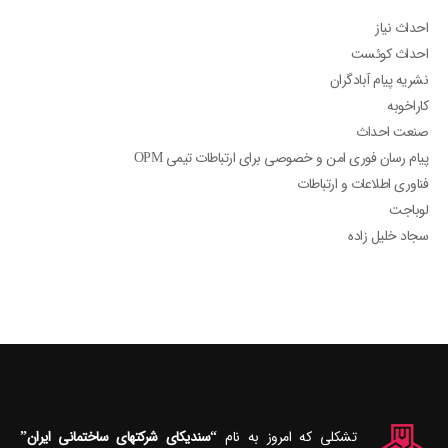
احداث نیاز
احداث کوئست
نشریه پیام آبادگران
کاراخوبه
صنعت احداث
پیام رسان فوری امن و خصوصی برای ارتباطات تیمی OPM
فناوری اطلاعات و ارتباطات
لوباجت
سجاد خلیل زاده
تشکلی که امروز به نام
“سندیکای شرکتهای ساختمانی ایران”