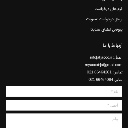
فرم های درخواست
ارسال درخواست عضویت
پروفایل اعضای سندیکا
ارتباط با ما
ایمیل: info[at]acco.ir
myaccoir[at]gmail.com
تماس: 66464261 021
نمابر: 66464084 021
نام *
ایمیل *
پیام