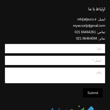
ارتباط با ما
ایمیل: info[at]acco.ir
myaccoir[at]gmail.com
تماس: 66464261 021
نمابر: 66464084 021
نام *
ایمیل *
پیام
Submit