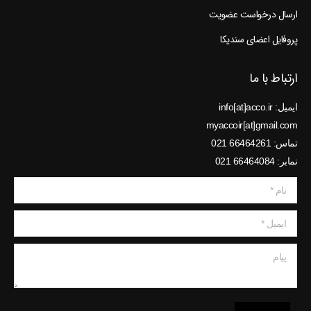
ارسال درخواست عضویت
پروفایل اعضای سندیکا
ارتباط با ما
ایمیل: info[at]acco.ir
myaccoir[at]gmail.com
تماس: 66464261 021
نمابر: 66464084 021
نام *
ایمیل *
پیام