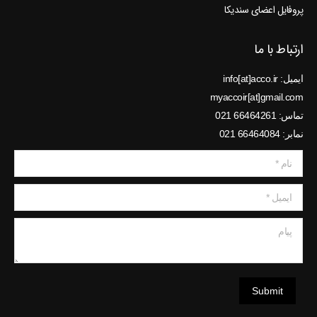
پروفایل اعضای سندیکا
ارتباط با ما
ایمیل: info[at]acco.ir
myaccoir[at]gmail.com
تماس: 66464261 021
نمابر: 66464084 021
نام *
ایمیل *
پیام
Submit