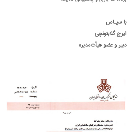
با سپـاس
ایرج گلابتونچی
دبیر و عضو هیأت‌مدیره