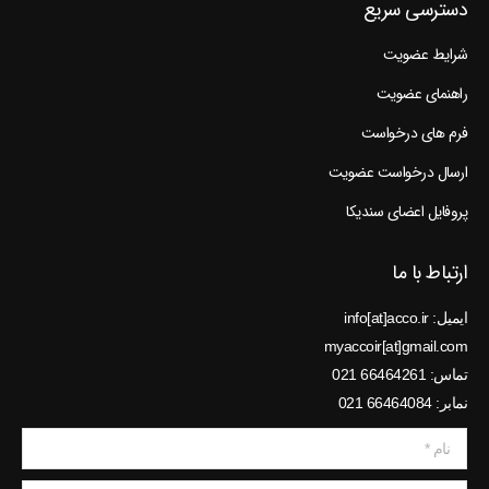
دسترسی سریع
شرایط عضویت
راهنمای عضویت
فرم های درخواست
ارسال درخواست عضویت
پروفایل اعضای سندیکا
ارتباط با ما
ایمیل: info[at]acco.ir
myaccoir[at]gmail.com
تماس: 66464261 021
نمابر: 66464084 021
نام *