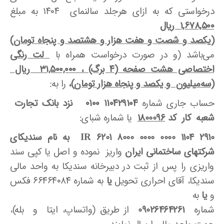
درخواستی که به ازای هرجلد سالنمای ۱۴۰۴ به مبلغ
۱,۶۷۸,۵۰۰ ریال
(
یکصد و شصت و هفت هزار و هشتصد و پنجاه تومان
)
می‌باشد (و در صورت درخواست همراه با
لت رنگی
اختصاصی هشت صفحه (۴ برگ) ، ۳۱,۵۰۰,۰۰۰ ریال
(سه
میلیون و یکصد و پنجاه هزار تومان)
،
را به:
حساب جاری شماره
۱۱۰۴۲۹۱۰۴ ۰۱۰۰ نزد بانک تجارت
شعبه کار کد
1800096
یا شماره شبای:
IR 6201 8000 0000 0000 1104 2910
به نام سندیکای
شرکتهای ساختمانی ایران
واریز نموده و اصل یا کپی سند
واریزی را پس از ثبت در دبیرخانه سندیکا به واحد مالی
سندیکا، آقای احراری تحویل
یا
به شماره ۶۶۴۶۴۰۸۴ فکس
و
یا
به
شماره
09026464261
از طریق (واتساپ، ایتا و بله)،