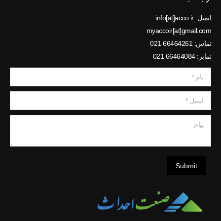
ایمیل: info[at]acco.ir
myaccoir[at]gmail.com
تماس: 66464261 021
نمابر: 66464084 021
نام *
ایمیل *
پیام
Submit