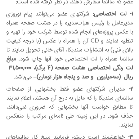
عضو که سالنما سفارش دهند، در نظر گرفته شده است:
۱- لت اختصاصی:
شرکتهای عضو می‌توانند پیام نوروزی
مدیرعامل یا رئیس هیات‌مدیره را در هشت صفحه همراه
با عکس پروژه‌های انجام شده توسط شرکت خود را تهیه و
تنظیم نمایند و CD آن را همراه با عکس (با درجه کیفیت
بالای فنی) به انتشارات سندیکا، آقای خانی تحویل نمایند تا
سالنما همراه با لت اختصاصی خود آنها چاپ شود.
مبلغ
لت رنگی اختصاصی هشت صفحه (۴ برگ)،
۳۱,۵۰۰,۰۰۰
ریال (سه
میلیون و صد و پنجاه هزار تومان)
–
می‌باشد.
2-
مدیران شرکتهای عضو فقط بخشهایی از صفحات
سالنمای سندیکا را که مایل به درج آن هستند، اعلام نمایند
تا مطابق خواست آنها بخشهایی که ضروری نمی‌دانند،
حذف شود. در این زمینه طی نامه‌ای مراتب را منعکس
نمایند.
3-
خواهشمند است دستور فرمایند مبلغ کل سالنماهای