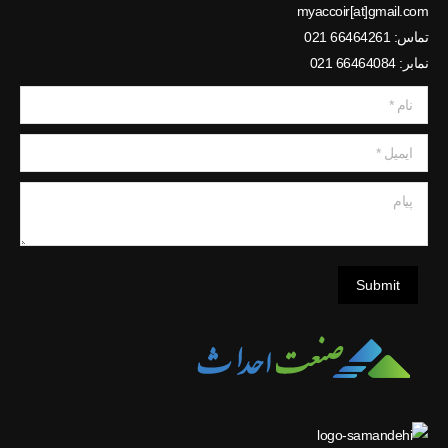
myaccoir[at]gmail.com
تماس: 66464261 021
نمابر: 66464084 021
نام *
ایمیل *
پیام
Submit