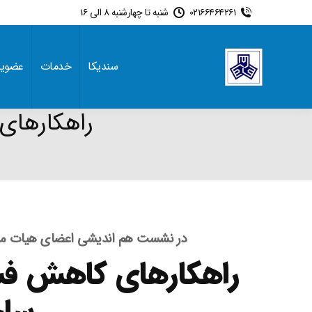
02166464261
شنبه تا چهارشنبه 8 الی 16
سندیکا
خدمات
عضوی
راهکارهای
در نشست هم اندیشی اعضای هیات مدیر
راهکارهای کاهش فشا