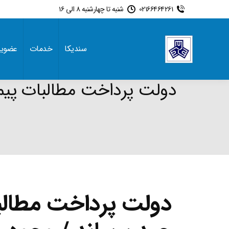
02166464261
شنبه تا چهارشنبه 8 الی 16
سندیکا
خدمات
عضوی
دولت پرداخت مطالبا