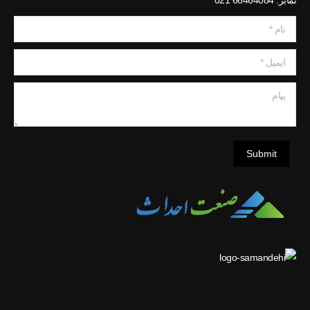
نمابر: 66464084 021
نام *
ایمیل *
پیام
Submit