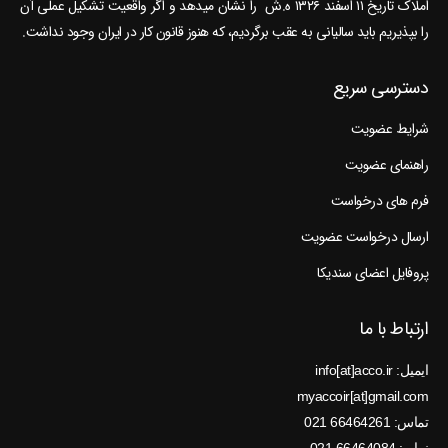
املاک تاریخ ۱۱ اسفند ۱۳۲۶ ه.ش را نشان می‎دهد و اگر واقعیت تشکیل عملی آن
را بپذیریم باید سالیانی به عقب برگردیم، که هنوز قانون کار در ایران وجود نداشت.
دسترسی سریع
شرایط عضویت
راهنمای عضویت
فرم های درخواست
ارسال درخواست عضویت
پروفایل اعضای سندیکا
ارتباط با ما
ایمیل: info[at]acco.ir
myaccoir[at]gmail.com
تماس: 66464261 021