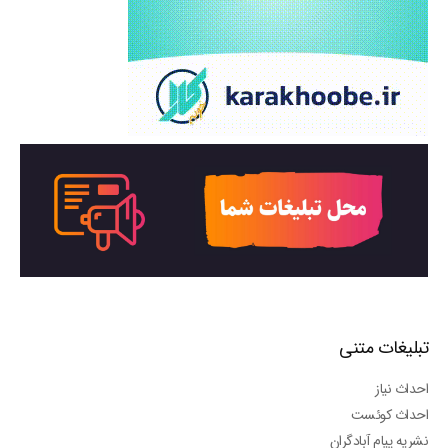
تبلیغات متنی
احداث نیاز
احداث کوئست
نشریه پیام آبادگران