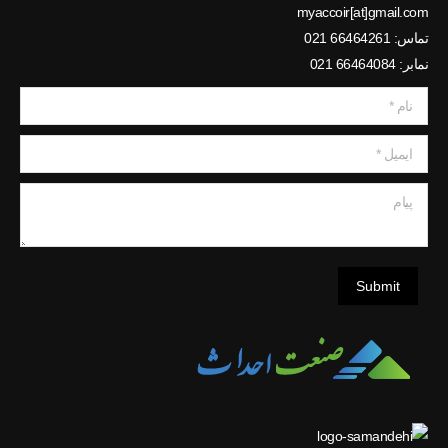
myaccoir[at]gmail.com
تماس: 66464261 021
نمابر: 66464084 021
نام *
ایمیل *
پیام
Submit