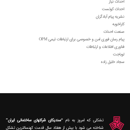
احداث نیاز
احداث کوئست
نشریه پیام آبادگران
کاراخوبه
صنعت احداث
پیام رسان فوری امن و خصوصی برای ارتباطات تیمی OPM
فناوری اطلاعات و ارتباطات
لوباجت
سجاد خلیل زاده
تشکلی که امروز به نام
“سندیکای شرکتهای ساختمانی ایران”
شناخته می‎ شود با بیش از هفتاد سال قدمت کهنسال‎ترین تشکل