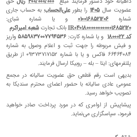
داهیانه خود دستور فرمایند مبلغ
400/000/000
ریال
حق
عضویت سال
1405
را بطور
علی‌الحساب
به حساب جاری
شماره
0100168521206
و یا شماره شبای:
040180000000000016852120
IR
بانک تجارت
شعبه امیراکرم
کد
1800022
و یا شماره کارت:
5859837007794536
واریز
و فیش مربوطه را جهت ثبت و اعلام وصول به شماره
۶۶۴۶۴۰۸۴ فاکس و یا با شماره ۰۹۳۷۳۷۱۷۱۵۲ از طریق
پلتفرمهای: ایتا – بله – روبیکا ارسال فرمایند.
بدیهی است رقم قطعی حق عضویت سالیانه در مجمع
عمومی عادی سالیانه با حضور اعضای محترم سندیکا به
تصویب خواهد رسید.
پیشاپیش از اوامری که در مورد پرداخت صادر خواهید
فرمود، سپاسگزاری می‌نماید.