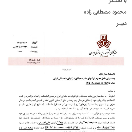
با تشـکر
محمود مصطفی زاده
دبیـر