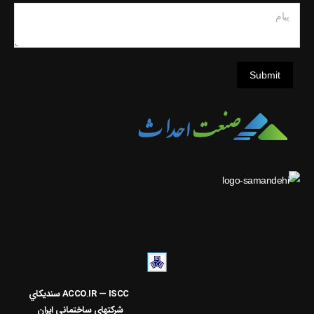
Submit
ACCO.IR — ISCC
سنديکاي
شرکتهاي ساختماني ايران