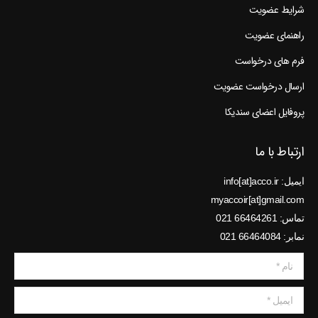
راهنمای عضویت
فرم های درخواست
ارسال درخواست عضویت
پروفایل اعضای سندیکا
ارتباط با ما
ایمیل: info[at]acco.ir
myaccoir[at]gmail.com
تماس: 66464261 021
نمابر: 66464084 021
نام *
ایمیل *
پیام