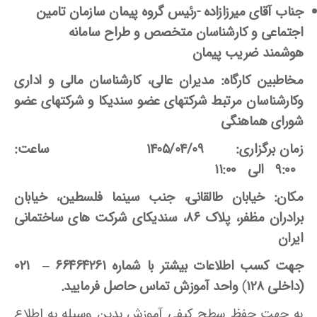
جناب آقای میرزازاده -رئیس گروه پیمان سازمان تامین
اجتماعی و کارشناسان متخصص و طراح سامانه
هوشمند ضریب پیمان
مخاطبین کارگاه:
مدیران عالی، کارشناسان مالی و اداری
وکارشناسان مرتبط شرکتهای عضو سندیکا و شرکتهای عضو
شورای هماهنگی
زمان برگزاری:
09
1405/04/
ساعت:
۹:۰۰ الی ۱۱:۰۰
مکان:
خیابان طالقانی، جنب سینما فلسطین، خیابان
برادران مظفر، پلاک ۸۶، سندیکای شرکت های ساختمانی
ایران
جهت کسب اطلاعات بیشتر با شماره
۶۶۴۶۴۲۶۱
–
۰۲۱
(
داخلی
۱۲۸
)
واحد آموزش
تماس حاصل فرمایید
.
به جهت حفظ سطح کیفی آموزش بدین وسیله به اطلاع